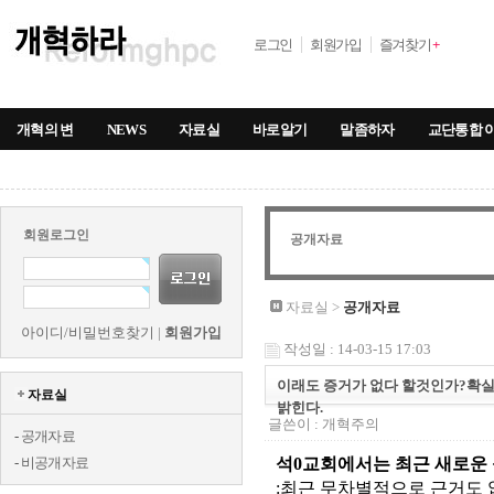
로그인
회원가입
즐겨찾기
+
개혁의 변
NEWS
자료실
바로알기
말좀하자
교단통합 
회원로그인
공개자료
자료실 >
공개자료
아이디/비밀번호찾기
|
회원가입
작성일 : 14-03-15 17:03
이래도 증거가 없다 할것인가?확실
자료실
밝힌다.
글쓴이 :
개혁주의
-
공개자료
-
비공개자료
석0교회에서는 최근 새로운
:최근 무차별적으로 근거도 