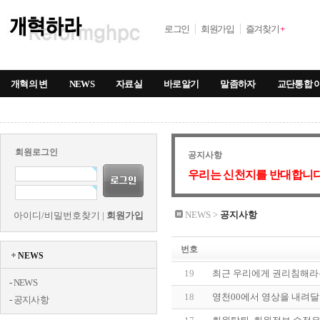
로그인
회원가입
즐겨찾기
+
개혁의 변
NEWS
자료실
바로알기
말좀하자
교단통합 
회원로그인
공지사항
우리는 신천지를 반대합니다
NEWS >
공지사항
아이디/비밀번호찾기
|
회원가입
번호
NEWS
19
최근 우리에게 권리침해라
-
NEWS
18
영천00에서 영상을 내려달
-
공지사항