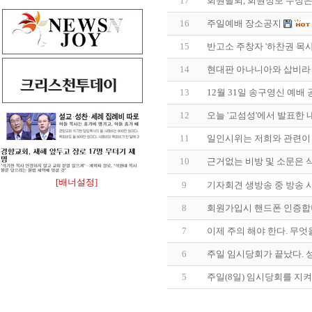
17
회원탈퇴, 회원정보 수정은
16
주일예배 장소공지
15
반고소 주창자 '하찬권 목사
14
현대판 아나니아와 삽비라
13
12월 31일 송구영신 예배 
12
오늘 '교섬성'에서 발표한 
11
일인시위는 저희와 관련이
10
근거없는 비방 및 소문은 
[배너설정]
9
기자회견 생방송 중 방송 사
8
회원가입시 핸드폰 인증합
7
이제 주의 해야 한다. 무엇을
6
주일 임시당회가 끝났다. 
5
주일(8일) 임시당회를 지켜볼