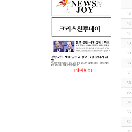
44
43
42
41
40
39
38
[배너설정]
37
36
35
34
33
32
31