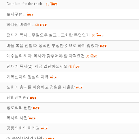
No place for the truth...
(3)
토사구팽...
하나님 바라지...
(3)
전재기 목사 _ 주일오후 설교 _ 교회란 무엇인가.
(2)
바울 복음 전할 때 성적인 부정한 것으로 하지 않았다
예수님의 제자, 목사가 갖추어야 할 자격요건
(1)
전재기 목사(2)_지금 결단하십시오
(4)
기독신자의 양심의 자유
노회에 총대를 파송하고 청원을 제출함
당회장이란?
장로직의 권한
목사의 사면
공동의회의 치리권
(안수)집사직의 기원
(1)