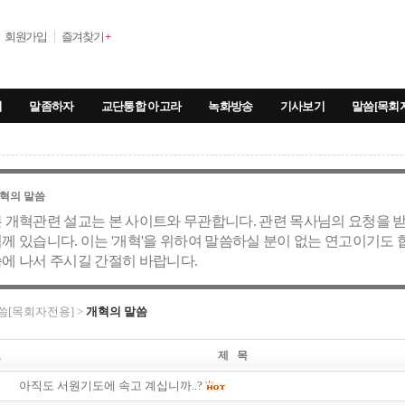
회원가입
즐겨찾기
+
기
말좀하자
교단통합 아고라
녹화방송
기사보기
말씀[목회
혁의 말씀
 개혁관련 설교는 본 사이트와 무관합니다. 관련 목사님의 요청을 
께 있습니다. 이는 '개혁'을 위하여 말씀하실 분이 없는 연고이기도
에 나서 주시길 간절히 바랍니다.
씀[목회자전용] >
개혁의 말씀
호
제 목
아직도 서원기도에 속고 계십니까..?