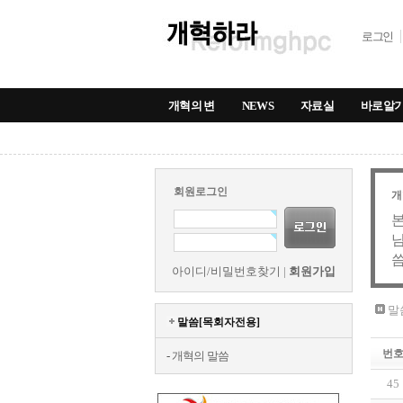
로그인
개혁의 변
NEWS
자료실
바로알
회원로그인
개
본
님
씀
아이디/비밀번호찾기
|
회원가입
말
말씀[목회자전용]
번
-
개혁의 말씀
45