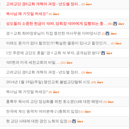
지
고려교단 경0교회 개혁의 과정 - 년도별 정리...
(3)
지
목사님 왜 거짓말 하세요?
(8)
지
성도들의 소중한 헌금이 석00, 당회장 석00에게 집행되는 충…
(85)
경ㅇ교회 최00장로님이 직접 증언한 여사무원 이00양사건
(2)
이래도 증거가 없다 할것인가?확실한 물증이 있냐고 할것인가…
(1)
1인 추문에 교단도 흔들! 경ㅇ교회 석 부자, 공개심판 받다!
석0현과 미국 세천교회의 비밀 ....
(12)
고려교단 경0교회 개혁의 과정 - 년도별 정리...
(3)
2014년 1월 19일(주일) 평안교회 불법교단탈퇴 시도
(10)
목사님 왜 거짓말 하세요?
(8)
홍록두 목사의 교단 정상화를 위한 호소문(1)에 대한 해명서
(3)
전국에 계신 동역자 여러분께-2 (총회의 입장)
(1)
현 교단 사태에 대한 경인 노회의 입장
(2)