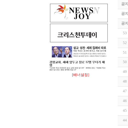
공
공
공
53
52
51
50
49
[배너설정]
48
47
46
45
44