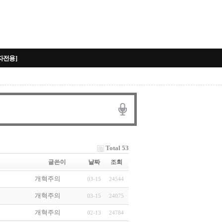
자전용]
Total 53
글쓴이
날짜
조회
개혁주의
03-15
24544
개혁주의
03-15
24075
개혁주의
02-13
24784