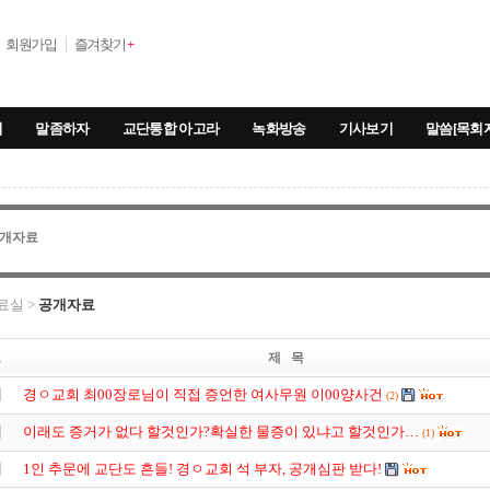
회원가입
즐겨찾기
+
기
말좀하자
교단통합 아고라
녹화방송
기사보기
말씀[목회
개자료
료실 >
공개자료
호
제 목
지
경ㅇ교회 최00장로님이 직접 증언한 여사무원 이00양사건
(2)
지
이래도 증거가 없다 할것인가?확실한 물증이 있냐고 할것인가…
(1)
지
1인 추문에 교단도 흔들! 경ㅇ교회 석 부자, 공개심판 받다!