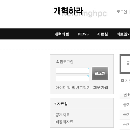
로그인
개혁의 변
NEWS
자료실
바로알
회원로그인
공
자
아이디/비밀번호찾기
|
회원가입
번
자료실
공
공
-
공개자료
-
비공개자료
공