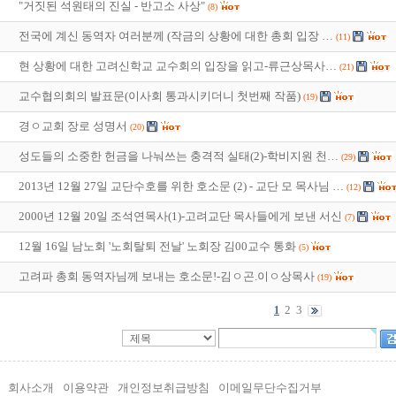
"거짓된 석원태의 진실 - 반고소 사상"
(8)
전국에 계신 동역자 여러분께 (작금의 상황에 대한 총회 입장 …
(11)
현 상황에 대한 고려신학교 교수회의 입장을 읽고-류근상목사…
(21)
교수협의회의 발표문(이사회 통과시키더니 첫번째 작품)
(19)
경ㅇ교회 장로 성명서
(20)
성도들의 소중한 헌금을 나눠쓰는 충격적 실태(2)-학비지원 천…
(29)
2013년 12월 27일 교단수호를 위한 호소문 (2) - 교단 모 목사님 …
(12)
2000년 12월 20일 조석연목사(1)-고려교단 목사들에게 보낸 서신
(7)
12월 16일 남노회 '노회탈퇴 전날' 노회장 김00교수 통화
(5)
고려파 총회 동역자님께 보내는 호소문!-김ㅇ곤.이ㅇ상목사
(19)
2
3
1
회사소개
이용약관
개인정보취급방침
이메일무단수집거부