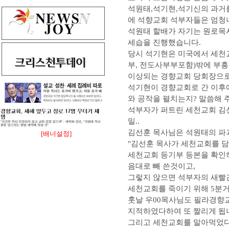
석원태,석기현,석기신의 과거를
에 석향교회 석부자들은 엄청
석원태 할배가 자기는 원로목
세습을 진행했습니다.
당시 석기현은 미국에서 세천교
부, 전도사부부포함)밖에 부흥
이상되는 경향교회 당회장으로
석기현이 경향교회로 간 이후
와 공작을 펼치는지? 말씀해 
석부자가 퍼트린 세천교회 김
밀..
김선훈 목사님은 석원태의 파괴
[배너설정]
"김선훈 목사가 세천교회를 담
세천교회 등기부 등본을 확인
음대로 빼 쓴것이고,
그렇지 않으면 석부자의 새빨
세천교회를 죽이기 위해 5분
훗날 우00목사님도 필라경향
지적하였다하여 또 짤리게 됩
그리고 세천교회를 말아먹었다