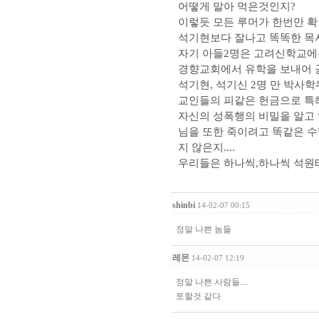
어떻게 말아 먹은것인지?
이렇듯 모든 루머가 한번만 확인
석기현보다 잘나고 똑똑한 목사
자기 아들2명은 고려신학교에는
경향교회에서 유학을 보내어 
석기현, 석기신 2명 만 박사
교인들의 피같은 헌금으로 특혜
자신의 성폭행의 비밀을 알고
님을 또한 죽이려고 똑같은 
지 않은지....
우리들은 하나씩,하나씩 석원
shinbi
14-02-07 00:15
정말 나쁜 놈들
레몬
14-02-07 12:19
정말 나쁜 사람들....
토할것 같다