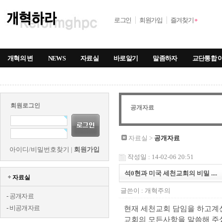
로그인
회원가입
즐겨찾기
+
개혁의 변
NEWS
자료실
바로알기
말좀하자
교단통합 
회원로그인
공개자료
자료실 >
공개자료
아이디/비밀번호찾기
|
회원가입
작성일 : 14-02-06 20:51
석0현과 미국 세천교회의 비밀 ....
자료실
글쓴이 :
개혁주의
-
공개자료
-
비공개자료
현재 세천교회 담임을 하고계
교회의 모든사항을 말씀해 주