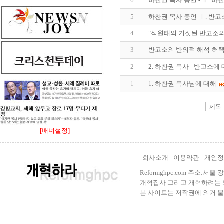
6
하찬권 목사 증언 - Ⅱ.
5
하찬권 목사 증언-Ⅰ. 반고
4
"석원태의 거짓된 반고소의
3
반고소의 반의적 해석-허택
2
2. 하찬권 목사 - 반고소에 
1
1. 하찬권 목사님에 대해
[배너설정]
회사소개
이용약관
개인정
Reformghpc.com 주소:서
개혁집사 그리고 개혁하려는 모든 
본 사이트는 저작권에 의거 불법으로