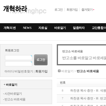
로그인
회원가입
즐겨찾기
+
개혁의 변
NEWS
자료실
바로알기
말좀하자
교단통합 
회원로그인
반고소 바로세움
반고소를 바로알고 바로세움
바로알기 >
반고소 바로세움
아이디/비밀번호찾기
|
회원가입
번호
바로알기
8
하찬권 목사 증언 - Ⅲ. 
-
사건바로알기
7
하찬권 목사 증언 - Ⅲ. 
-
반고소 바로세움