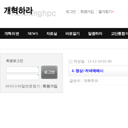
로그인
회원가입
즐겨찾기
+
개혁의 변
NEWS
자료실
바로알기
말좀하자
교단통합 
회원로그인
작성일 : 13-12-10 02:40
4. 영상>저녁예배시
글쓴이 :
개혁주의
아이디/비밀번호찾기
|
회원가입