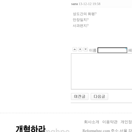
sara
13-12-12 19:58
성도간의 화평?
만장일치?
사과편지?
이름
패
회사소개
이용약관
개인정
Reformghpc.com 주소:서