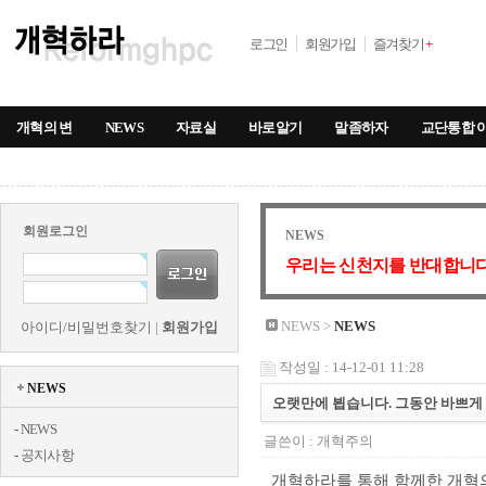
로그인
회원가입
즐겨찾기
+
개혁의 변
NEWS
자료실
바로알기
말좀하자
교단통합 
회원로그인
NEWS
우리는 신천지를 반대합니다
NEWS >
NEWS
아이디/비밀번호찾기
|
회원가입
작성일 : 14-12-01 11:28
NEWS
오랫만에 뵙습니다. 그동안 바쁘게
-
NEWS
글쓴이 :
개혁주의
-
공지사항
개혁하라를 통해 함께한 개혁의