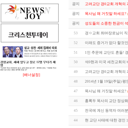
공지
고려교단 경0교회 개혁의 과정
공지
목사님 왜 거짓말 하세요?
공지
성도들의 소중한 헌금이 석0
53
경ㅇ교회 최00장로님이 직
52
이래도 증거가 없다 할것
51
1인 추문에 교단도 흔들! 
50
석0현과 미국 세천교회의 비밀
49
고려교단 경0교회 개혁의 과정
[배너설정]
48
2014년 1월 19일(주일)
47
목사님 왜 거짓말 하세요?
46
홍록두 목사의 교단 정상화
45
전국에 계신 동역자 여러분께
44
현 교단 사태에 대한 경인