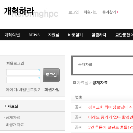
로그인
회원가입
즐겨찾기
+
개혁의 변
NEWS
자료실
바로알기
말좀하자
교단통합 
회원로그인
공개자료
자료실 >
공개자료
아이디/비밀번호찾기
|
회원가입
번호
자료실
공지
경ㅇ교회 최00장로님이 직
공지
이래도 증거가 없다 할것
-
공개자료
-
비공개자료
공지
1인 추문에 교단도 흔들! 