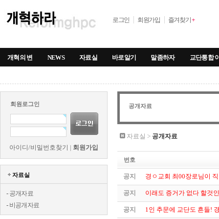
로그인
회원가입
즐겨찾기
+
개혁의 변
NEWS
자료실
바로알기
말좀하자
교단통합 
회원로그인
공개자료
자료실 >
공개자료
아이디/비밀번호찾기
|
회원가입
번호
자료실
공지
경ㅇ교회 최00장로님이 직
공지
이래도 증거가 없다 할것
-
공개자료
-
비공개자료
공지
1인 추문에 교단도 흔들! 