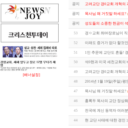
공지
고려교단 경0교회 개혁의 과정
공지
목사님 왜 거짓말 하세요?
공지
성도들의 소중한 헌금이 석0
53
경ㅇ교회 최00장로님이 직
52
이래도 증거가 없다 할것
51
1인 추문에 교단도 흔들! 
50
석0현과 미국 세천교회의 비밀
49
고려교단 경0교회 개혁의 과정
[배너설정]
48
2014년 1월 19일(주일)
47
목사님 왜 거짓말 하세요?
46
홍록두 목사의 교단 정상화
45
전국에 계신 동역자 여러분께
44
현 교단 사태에 대한 경인