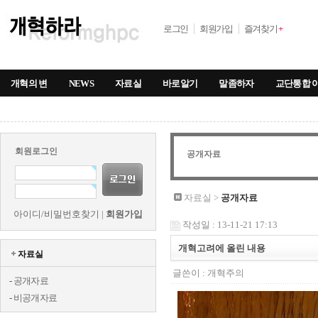
로그인
회원가입
즐겨찾기
+
개혁의 변
NEWS
자료실
바로알기
말좀하자
교단통합 
회원로그인
공개자료
자료실 >
공개자료
아이디/비밀번호찾기
|
회원가입
작성일 : 13-11-21 17:13
개혁고려에 올린 내용
자료실
글쓴이 :
개혁주의
-
공개자료
-
비공개자료