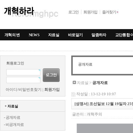
로그인
회원가입
즐겨찾기
+
개혁의 변
NEWS
자료실
바로알기
말좀하자
교단통합 
회원로그인
공개자료
자료실 >
공개자료
아이디/비밀번호찾기
|
회원가입
작성일 : 13-12-19 10:07
[성명서] 조선일보 12월 19일자 25
자료실
글쓴이 :
개혁주의
-
공개자료
-
비공개자료