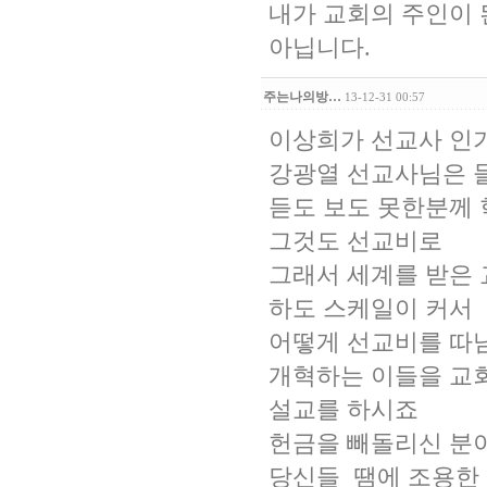
내가 교회의 주인이
아닙니다.
주는나의방…
13-12-31 00:57
이상희가 선교사 인
강광열 선교사님은 
듣도 보도 못한분께
그것도 선교비로
그래서 세계를 받은
하도 스케일이 커서
어떻게 선교비를 따
개혁하는 이들을 교
설교를 하시죠
헌금을 빼돌리신 분
당신들 땜에 조용한