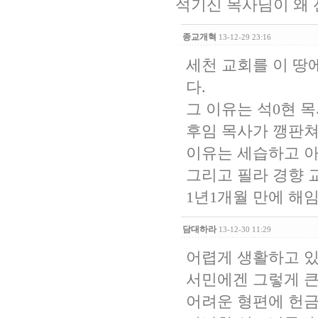
석기신 목사님이 왜 
종교개혁
13-12-29 23:16
세천 교회를 이 땅
다.
그 이유는 석0현 목
후임 목사가 깽판쳐
이유는 세습하고 
그리고 필라 경향 
1년1개월 만에 해
담대하라
13-12-30 11:29
어렵게 생활하고 있
서민에겐 그렇게 큰
어려운 형편에 헌금