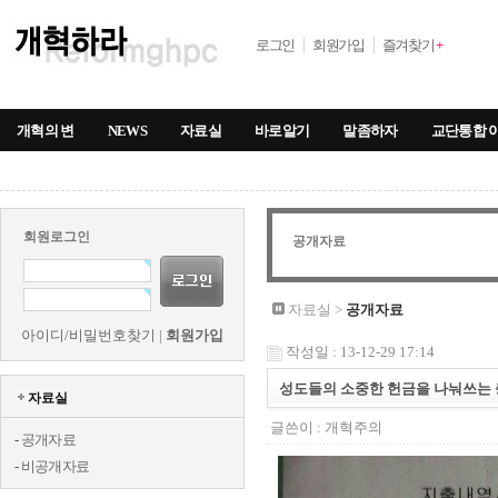
로그인
회원가입
즐겨찾기
+
개혁의 변
NEWS
자료실
바로알기
말좀하자
교단통합 
회원로그인
공개자료
자료실 >
공개자료
아이디/비밀번호찾기
|
회원가입
작성일 : 13-12-29 17:14
성도들의 소중한 헌금을 나눠쓰는 충
자료실
글쓴이 :
개혁주의
-
공개자료
-
비공개자료