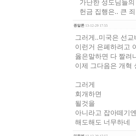
가난한 성도님들의
헌금 집행은.. 큰 
종말론
13-12-29 17:55
그러게..미국은 선교
이런거 은폐하려고 
옳은말하면 다 짤려
이제 그다음은 개혁
그러게
회개하면
될것을
아니라고 잡아떼기엔 
해도해도 너무하네