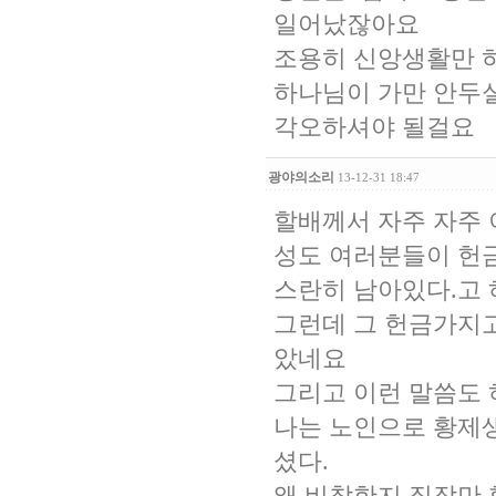
일어났잖아요
조용히 신앙생활만 
하나님이 가만 안두
각오하셔야 될걸요
광야의소리
13-12-31 18:47
할배께서 자주 자주
성도 여러분들이 헌금
스란히 남아있다.고 
그런데 그 헌금가지고
았네요
그리고 이런 말씀도 
나는 노인으로 황제
셨다.
왜 비참한지 짐작만