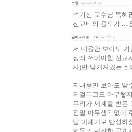
소망
13-12-29 21:25
석기신 교수님 특혜많
선교비의 용도가 ....
일어나라주…
13-12-29 22:06
저 내용만 보아도 
정작 쓰여야할 선교
사)만 남겨져있는 실
저내용만 보아도 알
저걸두고도 아무렇지
우리가 세계를 받은 
정말 아무생각없이 주
말 이계기로 반성하
저들의 굉장한 공개