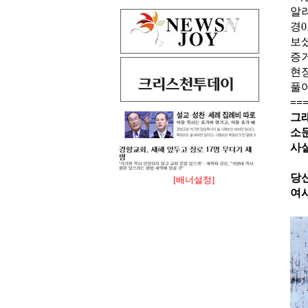
알
경
보
증
현
풀
==
그
소문
사
당신
[배너설정]
여