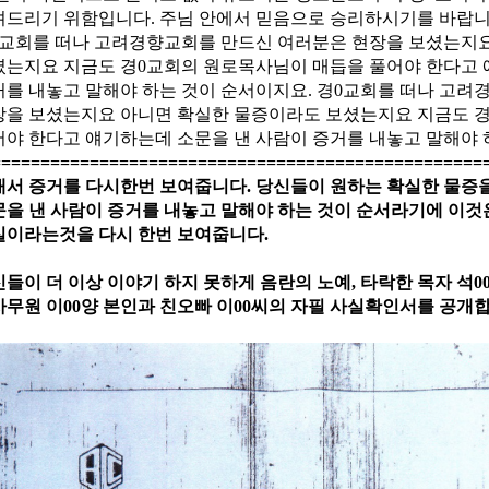
려드리기 위함입니다
.
주님 안에서 믿음으로 승리하시기를 바랍
0교회를 떠나 고려경향교회를 만드신 여러분은 현장을 보셨는지
셨는지요 지금도 경0교회의 원로목사님이 매듭을 풀어야 한다고 
거를 내놓고 말해야 하는 것이 순서이지요
.
경0교회를 떠나 고려
장을 보셨는지요 아니면 확실한 물증이라도 보셨는지요 지금도 
어야 한다고 얘기하는데 소문을 낸 사람이 증거를 내놓고 말해야
==================================================
래서 증거를 다시한번 보여줍니다
.
당신들이 원하는 확실한 물증
을 낸 사람이 증거를 내놓고 말해야 하는 것이 순서라기에 이것은
실이라는것을 다시 한번 보여줍니다
.
들이 더 이상 이야기 하지 못하게 음란의 노예
,
타락한 목자 석
0
사무원 이
00양
본인과 친오빠 이
00
씨의 자필 사실확인서를 공개합