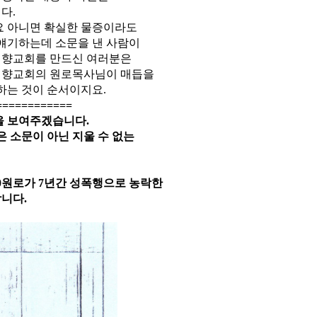
니다
.
요 아니면 확실한 물증이라도
얘기하는데 소문을 낸 사람이
경향교회를 만드신 여러분은
경향교회의 원로목사님이 매듭을
 하는 것이 순서이지요
.
============
을 보여주겠습니다
.
 소문이 아닌 지울 수 없는
0
원로가
7
년간 성폭행으로 농락한
니다.