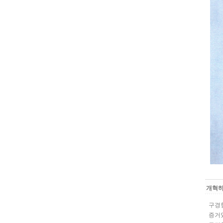
개혁
구경향
증거