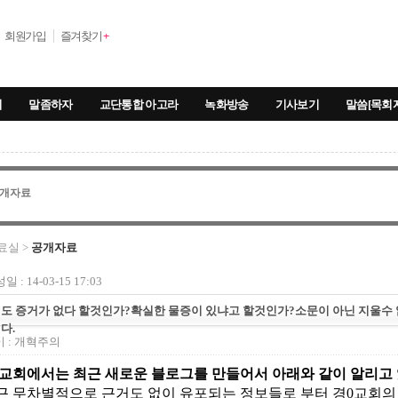
회원가입
즐겨찾기
+
기
말좀하자
교단통합 아고라
녹화방송
기사보기
말씀[목회
개자료
료실 >
공개자료
일 : 14-03-15 17:03
도 증거가 없다 할것인가?확실한 물증이 있냐고 할것인가?소문이 아닌 지울수
다.
 :
개혁주의
0교회에서는 최근 새로운 블로그를 만들어서 아래와 같이 알리고
최근 무차별적으로 근거도 없이 유포되는 정보들로 부터 경0교회의