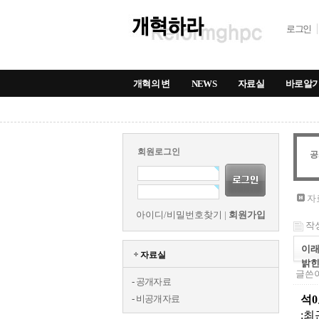
로그인
개혁의 변
NEWS
자료실
바로알
회원로그인
공
자
아이디/비밀번호찾기
|
회원가입
작성
이래
자료실
밝힌
글쓴이
-
공개자료
-
비공개자료
석
: