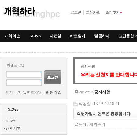
로그인
회원가입
즐겨찾기
+
개혁의 변
NEWS
자료실
바로알기
말좀하자
교단통합 
회원로그인
공지사항
우리는 신천지를 반대합니다
NEWS >
공지사항
아이디/비밀번호찾기
|
회원가입
작성일 : 13-12-12 18:41
NEWS
회원가입시 핸드폰 인증합니다.
-
NEWS
글쓴이 :
개혁주의
-
공지사항