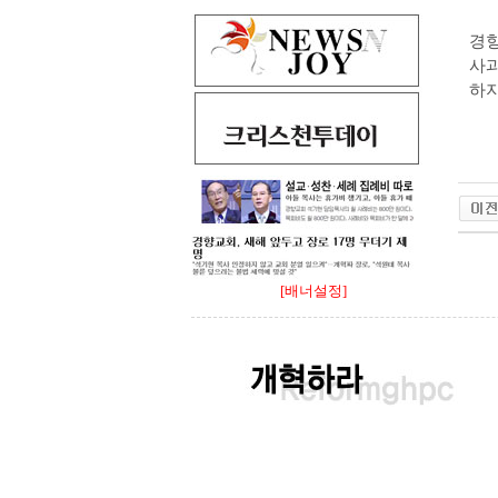
경향
사
하지
[배너설정]