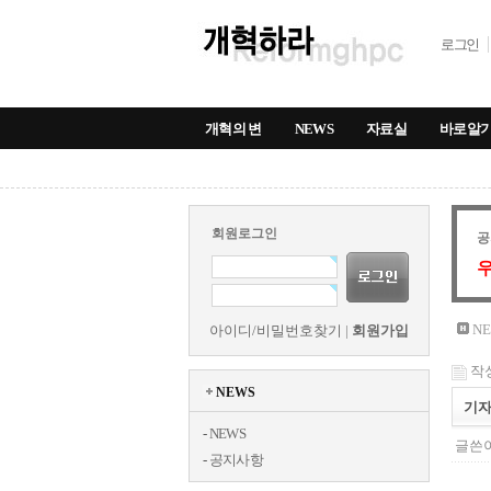
로그인
개혁의 변
NEWS
자료실
바로알
회원로그인
공
우
NE
아이디/비밀번호찾기
|
회원가입
작성
NEWS
기자
-
NEWS
글쓴이
-
공지사항