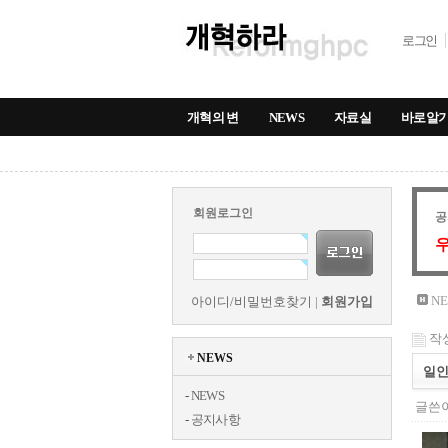
로그인
개혁의 변
NEWS
자료실
바로알
회원로그인
공
우
NE
아이디/비밀번호찾기
|
회원가입
작성
NEWS
일인
-
NEWS
글쓴이
-
공지사항