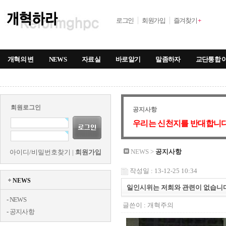
로그인
회원가입
즐겨찾기
+
개혁의 변
NEWS
자료실
바로알기
말좀하자
교단통합 
회원로그인
공지사항
우리는 신천지를 반대합니다
NEWS >
공지사항
아이디/비밀번호찾기
|
회원가입
작성일 : 13-12-25 10:34
NEWS
일인시위는 저희와 관련이 없습니다
-
NEWS
글쓴이 :
개혁주의
-
공지사항