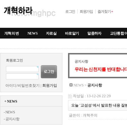
로그인
회원가입
즐겨찾기
+
개혁의 변
NEWS
자료실
바로알기
말좀하자
교단통합 
회원로그인
공지사항
우리는 신천지를 반대합니다
NEWS >
공지사항
아이디/비밀번호찾기
|
회원가입
작성일 : 13-12-26 22:29
NEWS
오늘 '교섬성'에서 발표한 내용 잘
-
NEWS
글쓴이 :
개혁주의
-
공지사항