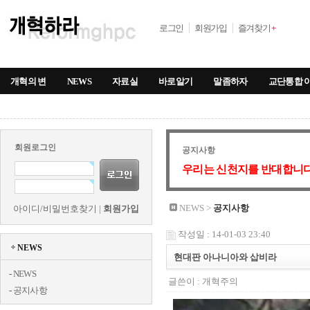
로그인
회원가입
즐겨찾기
+
개혁의 변
NEWS
자료실
바로알기
말좀하자
교단통합 
회원로그인
공지사항
우리는 신천지를 반대합니다
NEWS >
공지사항
아이디/비밀번호찾기
|
회원가입
작성일 : 14-01-03 23:40
NEWS
현대판 아나니아와 삽비라
-
NEWS
글쓴이 :
개혁주의
-
공지사항