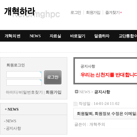
로그인
회원가입
즐겨찾기
+
개혁의 변
NEWS
자료실
바로알기
말좀하자
교단통합 
회원로그인
공지사항
우리는 신천지를 반대합니다
NEWS >
공지사항
아이디/비밀번호찾기
|
회원가입
작성일 : 14-01-24 11:02
NEWS
회원탈퇴, 회원정보 수정은 이메일
-
NEWS
글쓴이 :
개혁주의
-
공지사항