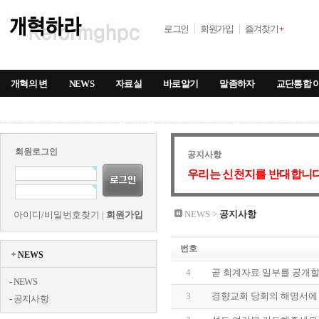
로그인
회원가입
즐겨찾기
+
개혁의 변
NEWS
자료실
바로알기
말좀하자
교단통합 
회원로그인
공지사항
우리는 신천지를 반대합니다
NEWS >
공지사항
아이디/비밀번호찾기
|
회원가입
번호
NEWS
4
곧 회계자료 일부를 공개할
-
NEWS
3
경향교회 당회의 해명서에 대한
-
공지사항