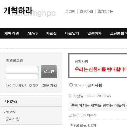
로그인
회원가입
즐겨찾기
+
개혁의 변
NEWS
자료실
바로알기
말좀하자
교단통합 
회원로그인
공지사항
우리는 신천지를 반대합니다
NEWS >
공지사항
아이디/비밀번호찾기
|
회원가입
작성일 : 13-11-20 16:45
NEWS
홈페이지는 개혁을 원하는 이들의 
-
NEWS
글쓴이 :
개혁주의
-
공지사항
안녕하십니까.